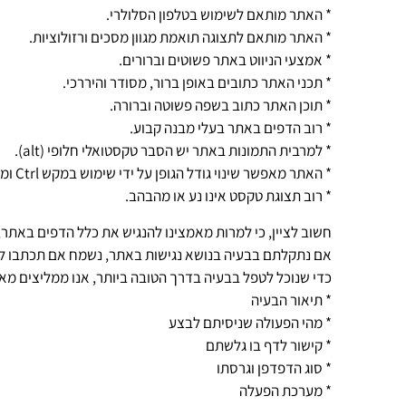
* האתר מותאם לשימוש בטלפון הסלולרי.
* האתר מותאם לתצוגה תואמת מגוון מסכים ורזולוציות.
* אמצעי הניווט באתר פשוטים וברורים.
* תכני האתר כתובים באופן ברור, מסודר והיררכי.
* תוכן האתר כתוב בשפה פשוטה וברורה.
* רוב הדפים באתר בעלי מבנה קבוע.
* למרבית התמונות באתר יש הסבר טקסטואלי חלופי (
alt
).
* האתר מאפשר שינוי גודל הגופן על ידי שימוש במקש
Ctrl
ומק
* רוב תצוגת טקסט אינו נע או מהבהב.
חשוב לציין, כי למרות מאמצינו להנגיש את כלל הדפים באתר, 
אם נתקלתם בבעיה בנושא נגישות באתר, נשמח אם תכתבו לנו,
כדי שנוכל לטפל בבעיה בדרך הטובה ביותר, אנו ממליצים מא
* תיאור הבעיה
* מהי הפעולה שניסיתם לבצע
* קישור לדף בו גלשתם
* סוג הדפדפן וגרסתו
* מערכת הפעלה