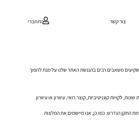
התחברי
צור קשר
ו משקיעים משאבים רבים בהנגשת האתר שלנו על מנת להפוך
ת, לקויות קוגניטיביות, קוצר רואי, עיוורון או עיוורון
אמצים שהאתר שלנו יעמוד בדרישות תקנות שיוויון זכויות לאנשים עם מוגבלות (התאמות נגישות לשירות) התשע”ג 2013, ברמת התקן הנדרש. כמו כן, אנו מיישמים את המלצות