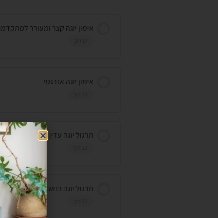
אימון יוגה קצר ומעורר למתקדמו
17 דק'
אימון יוגה אנרגטי
23 דק'
תרגול יוגה עדין (מותאם גם להריו
23 דק'
תרגול יוגה בנושא ברכות השמש ו
27 דק'