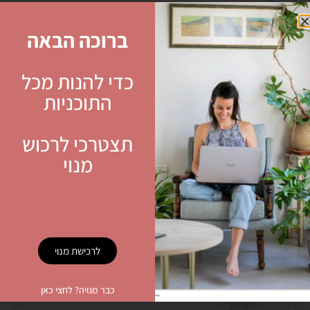
חיזוק הגוף
20 דק'
ברוכה הבאה
כדי להנות מכל
התוכניות
פילאטיס הריון לחיזוק הזרועות, העכוז והירך
25 דק'
תצטרכי לרכוש
מנוי
עבודת כח על הבר (כסא, שייש, שולחן)
27 דק'
לרכישת מנוי
חיזוק שרירי עכוז
כבר מנויה? לחצי כאן
28 דק'